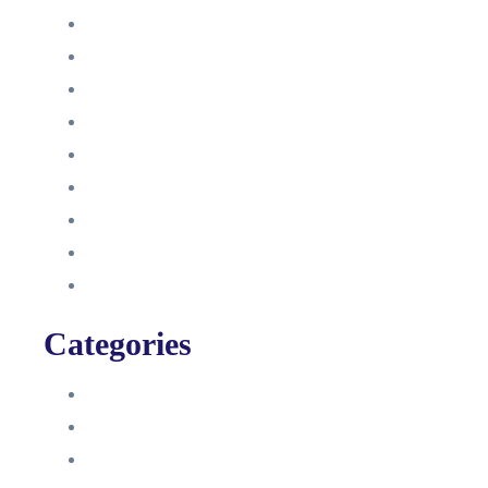
Dezember 2022
Juni 2022
Januar 2022
Oktober 2021
September 2021
August 2021
Januar 2021
Dezember 2020
November 2020
Categories
Blog
HelpDesk
Influencer Impressum