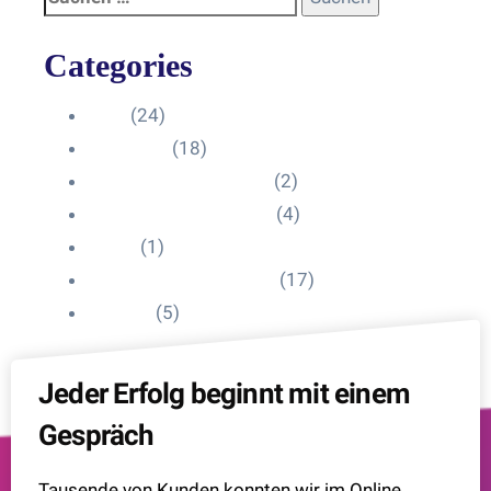
Categories
Blog
(24)
HelpDesk
(18)
Influencer Impressum
(2)
Influencer Onboarding
(4)
Intern
(1)
Interne Personal News
(17)
Lexikon
(5)
Jeder Erfolg beginnt mit einem
Gespräch
Tausende von Kunden konnten wir im Online