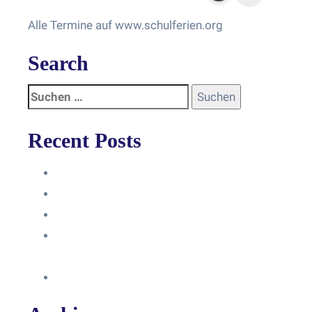
Alle Termine auf www.schulferien.org
Search
Recent Posts
Anleitung
Zugriffsanfrage bestätigen
Facebook mit Instagram verbinden
So erstellst du eine Facebook
Unternehmensseite
Änderung an Kontrolltickets SMM