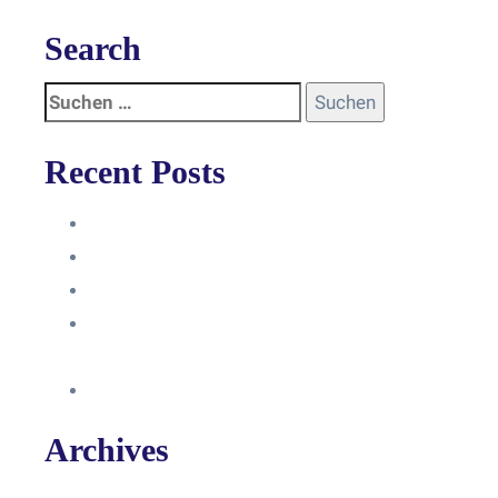
Search
Recent Posts
Anleitung
Zugriffsanfrage bestätigen
Facebook mit Instagram verbinden
So erstellst du eine Facebook
Unternehmensseite
Änderung an Kontrolltickets SMM
Archives