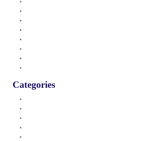
Juni 2022
Januar 2022
Oktober 2021
September 2021
August 2021
Januar 2021
Dezember 2020
November 2020
Categories
Blog
HelpDesk
Influencer Impressum
Influencer Onboarding
Intern