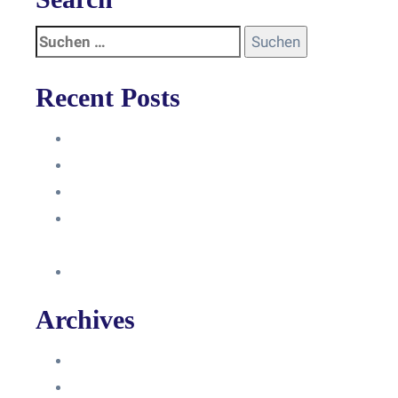
Recent Posts
Anleitung
Zugriffsanfrage bestätigen
Facebook mit Instagram verbinden
So erstellst du eine Facebook
Unternehmensseite
Änderung an Kontrolltickets SMM
Archives
Juni 2024
März 2024