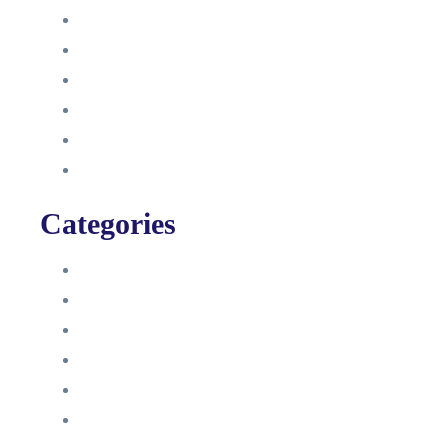
Oktober 2021
September 2021
August 2021
Januar 2021
Dezember 2020
November 2020
Categories
Blog
HelpDesk
Influencer Impressum
Influencer Onboarding
Intern
Interne Personal News