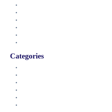
Oktober 2021
September 2021
August 2021
Januar 2021
Dezember 2020
November 2020
Categories
Blog
HelpDesk
Influencer Impressum
Influencer Onboarding
Intern
Interne Personal News