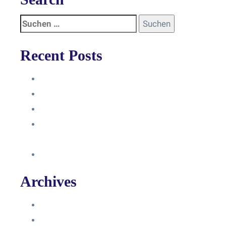
Recent Posts
Anleitung
Zugriffsanfrage bestätigen
Facebook mit Instagram verbinden
So erstellst du eine Facebook
Unternehmensseite
Änderung an Kontrolltickets SMM
Archives
Juni 2024
März 2024