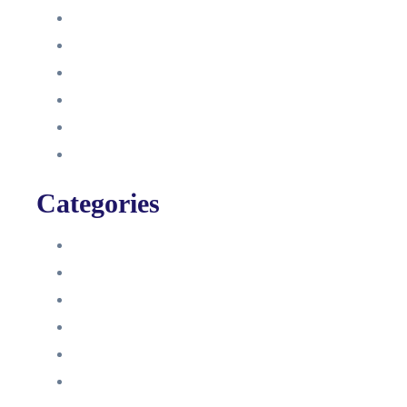
Oktober 2021
September 2021
August 2021
Januar 2021
Dezember 2020
November 2020
Categories
Blog
HelpDesk
Influencer Impressum
Influencer Onboarding
Intern
Interne Personal News