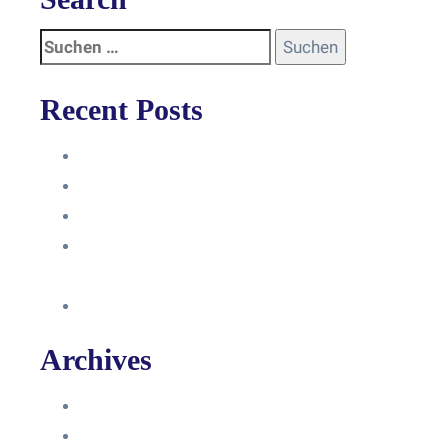
Recent Posts
Anleitung
Zugriffsanfrage bestätigen
Facebook mit Instagram verbinden
So erstellst du eine Facebook
Unternehmensseite
Änderung an Kontrolltickets SMM
Archives
Juni 2024
März 2024