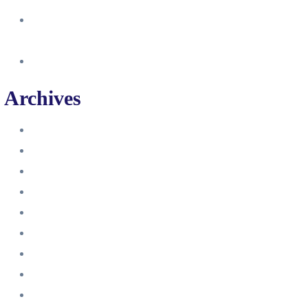
So erstellst du eine Facebook
Unternehmensseite
Änderung an Kontrolltickets SMM
Archives
Juni 2024
März 2024
Februar 2024
Januar 2024
November 2023
Oktober 2023
September 2023
August 2023
Juli 2023