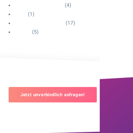
Influencer Onboarding
(4)
Intern
(1)
Interne Personal News
(17)
Lexikon
(5)
Jetzt unverbindlich anfragen!