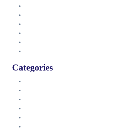
Oktober 2021
September 2021
August 2021
Januar 2021
Dezember 2020
November 2020
Categories
Blog
HelpDesk
Influencer Impressum
Influencer Onboarding
Intern
Interne Personal News