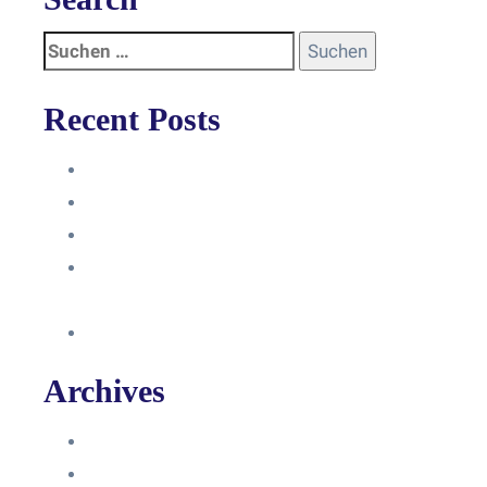
Recent Posts
Anleitung
Zugriffsanfrage bestätigen
Facebook mit Instagram verbinden
So erstellst du eine Facebook
Unternehmensseite
Änderung an Kontrolltickets SMM
Archives
Juni 2024
März 2024