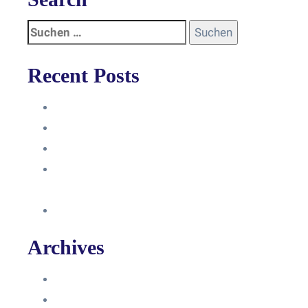
Recent Posts
Anleitung
Zugriffsanfrage bestätigen
Facebook mit Instagram verbinden
So erstellst du eine Facebook
Unternehmensseite
Änderung an Kontrolltickets SMM
Archives
Juni 2024
März 2024