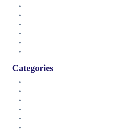
Oktober 2021
September 2021
August 2021
Januar 2021
Dezember 2020
November 2020
Categories
Blog
HelpDesk
Influencer Impressum
Influencer Onboarding
Intern
Interne Personal News