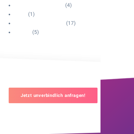
Influencer Onboarding
(4)
Intern
(1)
Interne Personal News
(17)
Lexikon
(5)
Jetzt unverbindlich anfragen!