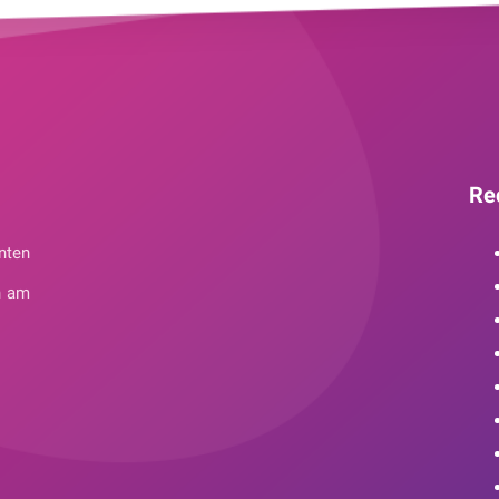
Re
nten
n am