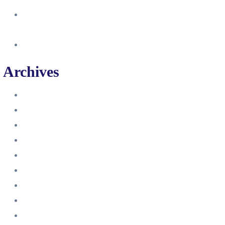
So erstellst du eine Facebook
Unternehmensseite
Änderung an Kontrolltickets SMM
Archives
Juni 2024
März 2024
Februar 2024
Januar 2024
November 2023
Oktober 2023
September 2023
August 2023
Juli 2023