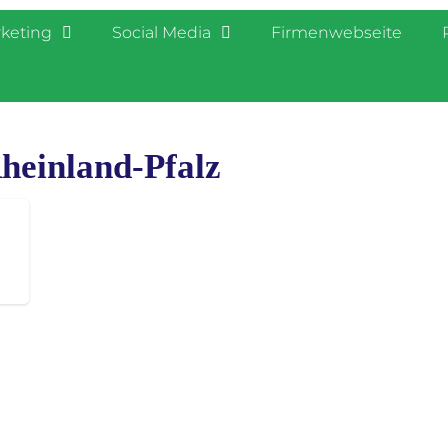
rketing
Social Media
Firmenwebseite
heinland-Pfalz