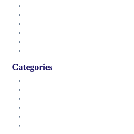
Oktober 2021
September 2021
August 2021
Januar 2021
Dezember 2020
November 2020
Categories
Blog
HelpDesk
Influencer Impressum
Influencer Onboarding
Intern
Interne Personal News