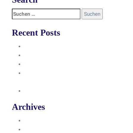
Recent Posts
Anleitung
Zugriffsanfrage bestätigen
Facebook mit Instagram verbinden
So erstellst du eine Facebook
Unternehmensseite
Änderung an Kontrolltickets SMM
Archives
Juni 2024
März 2024