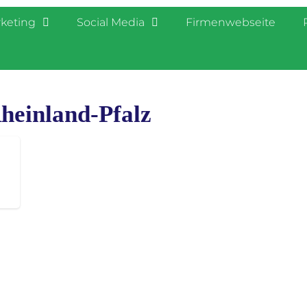
rketing
Social Media
Firmenwebseite
heinland-Pfalz