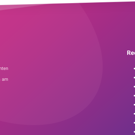
Re
nten
n am