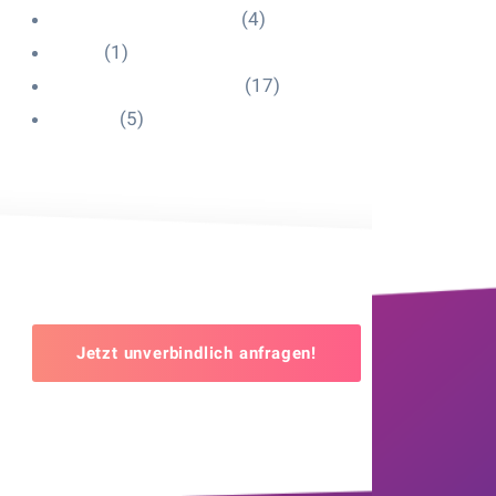
Influencer Onboarding
(4)
Intern
(1)
Interne Personal News
(17)
Lexikon
(5)
Jetzt unverbindlich anfragen!