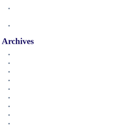
So erstellst du eine Facebook
Unternehmensseite
Änderung an Kontrolltickets SMM
Archives
Juni 2024
März 2024
Februar 2024
Januar 2024
November 2023
Oktober 2023
September 2023
August 2023
Juli 2023