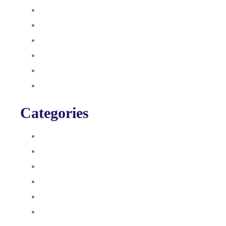
Oktober 2021
September 2021
August 2021
Januar 2021
Dezember 2020
November 2020
Categories
Blog
HelpDesk
Influencer Impressum
Influencer Onboarding
Intern
Interne Personal News