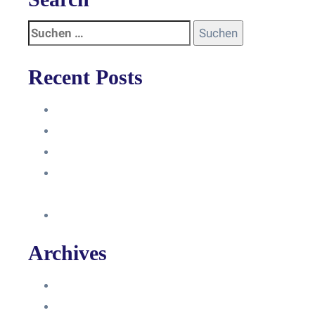
Recent Posts
Anleitung
Zugriffsanfrage bestätigen
Facebook mit Instagram verbinden
So erstellst du eine Facebook
Unternehmensseite
Änderung an Kontrolltickets SMM
Archives
Juni 2024
März 2024