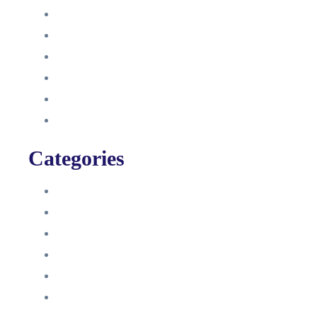
Oktober 2021
September 2021
August 2021
Januar 2021
Dezember 2020
November 2020
Categories
Blog
HelpDesk
Influencer Impressum
Influencer Onboarding
Intern
Interne Personal News