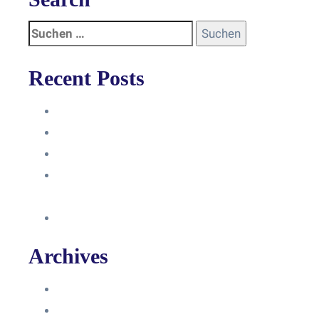
Recent Posts
Anleitung
Zugriffsanfrage bestätigen
Facebook mit Instagram verbinden
So erstellst du eine Facebook
Unternehmensseite
Änderung an Kontrolltickets SMM
Archives
Juni 2024
März 2024