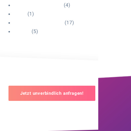
Influencer Onboarding
(4)
Intern
(1)
Interne Personal News
(17)
Lexikon
(5)
Jetzt unverbindlich anfragen!