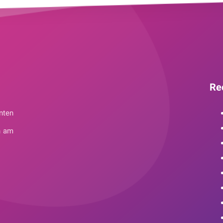
Re
nten
n am