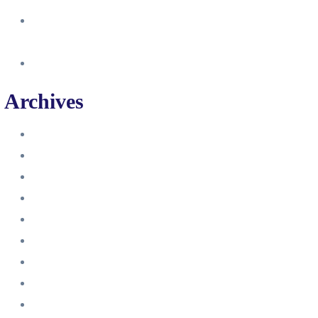
So erstellst du eine Facebook
Unternehmensseite
Änderung an Kontrolltickets SMM
Archives
Juni 2024
März 2024
Februar 2024
Januar 2024
November 2023
Oktober 2023
September 2023
August 2023
Juli 2023