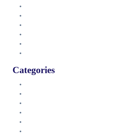
Oktober 2021
September 2021
August 2021
Januar 2021
Dezember 2020
November 2020
Categories
Blog
HelpDesk
Influencer Impressum
Influencer Onboarding
Intern
Interne Personal News