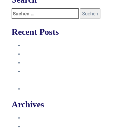
Recent Posts
Anleitung
Zugriffsanfrage bestätigen
Facebook mit Instagram verbinden
So erstellst du eine Facebook
Unternehmensseite
Änderung an Kontrolltickets SMM
Archives
Juni 2024
März 2024